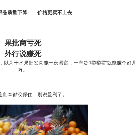
果品质量下降——价格更卖不上去
果批商亏死
外行说赚死
，以为干水果批发真能一夜暴富，一车货“嚯嚯嚯”就能赚个好
万。
连血本都没保住，别说盈利了。