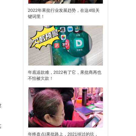
2022年果批行业发展趋势，在这4组关
键词里！
年底追款难，2022有了它，果批商再也
不怕被欠款！
抢
其
年终盘点|果批路上，2021掉过的坑，