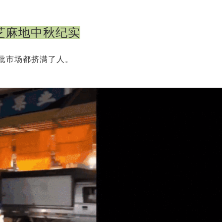
芝麻地中秋纪实
批市场都挤满了人。