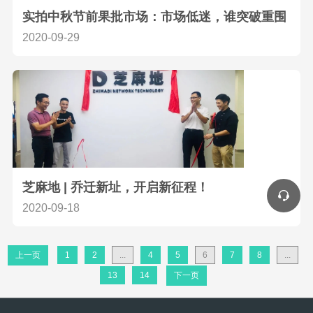
实拍中秋节前果批市场：市场低迷，谁突破重围
2020-09-29
芝麻地 | 乔迁新址，开启新征程！
2020-09-18
上一页
1
2
...
4
5
6
7
8
...
13
14
下一页